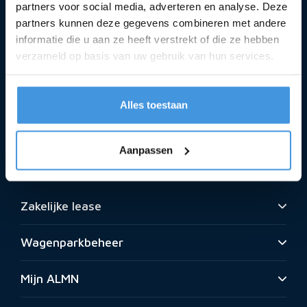
partners voor social media, adverteren en analyse. Deze
partners kunnen deze gegevens combineren met andere
informatie die u aan ze heeft verstrekt of die ze hebben
0344 - 63 80 70
verzameld op basis van uw gebruik van hun services.
info@almn.nl
Alles toestaan
Marconistraat 12
4004 JM Tiel
Aanpassen
Berijdersapp
Zakelijke lease
Wagenparkbeheer
Mijn ALMN