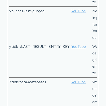
te houd
yt-icons-last-purged
YouTube
Noodzak
impleme
function
YouTube
de webs
ytidb::LAST_RESULT_ENTRY_KEY
YouTube
Wordt g
de inter
gebruik
embedde
te houd
YtIdbMeta#databases
YouTube
Wordt g
de inter
gebruik
embedde