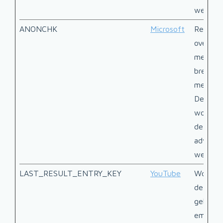
website
ANONCHK
Microsoft
Registr
over be
meerde
brengen
meerder
Deze in
wordt g
de effic
adverte
website
LAST_RESULT_ENTRY_KEY
YouTube
Wordt g
de inter
gebruik
embedde