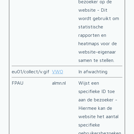
bezoeker op de
website - Dit
wordt gebruikt om
statistische
rapporten en
heatmaps voor de
website-eigenaar
samen te stellen.
eu01/collect/v.gif
VWO
In afwachting
Sess
FPAU
almn.nl
Wijst een
3 ma
specifieke ID toe
aan de bezoeker -
Hiermee kan de
website het aantal
specifieke
gebruikersbezoeken