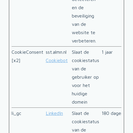
en de
beveiliging
van de
website te
verbeteren.
CookieConsent
sst.almn.nl
Slaat de
1 jaar
[x2]
Cookiebot
cookiestatus
van de
gebruiker op
voor het
huidige
domein
li_gc
LinkedIn
Slaat de
180 dagen
cookiestatus
van de