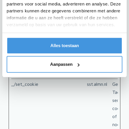
Marketingcookies worden gebruikt om bezoekers
partners voor social media, adverteren en analyse. Deze
partners kunnen deze gegevens combineren met andere
te volgen wanneer ze verschillende websites
informatie die u aan ze heeft verstrekt of die ze hebben
bezoeken. Hun doel is advertenties weergeven die
verzameld op basis van uw gebruik van hun services.
zijn toegesneden op en relevant zijn voor de
individuele gebruiker. Deze advertenties worden zo
waardevoller voor uitgevers en externe
Alles toestaan
adverteerders.
Aanpassen
Naam
Aanbieder
Doel
_/set_cookie
sst.almn.nl
Gebruik
Tag Man
serverz
cookies 
of bij t
nodig zi