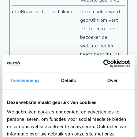
gtmBrowserId
sst.almn.nl
Deze cookie wordt
Perm
gebruikt om vast
te stellen of de
bezoeker de
website eerder
heeft bezocht, of
dat hij of zijn een
nieuwe bezoeker is
op de website.
Toestemming
Details
Over
vwo_apm_sent
VWO
In afwachting
Perm
Deze website maakt gebruik van cookies
vwoUnRegEvents
VWO
In afwachting
Perm
We gebruiken cookies om content en advertenties te
personaliseren, om functies voor social media te bieden
Marketing (28)
en om ons websiteverkeer te analyseren. Ook delen we
informatie over uw gebruik van onze site met onze