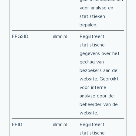
voor analyse en
statistieken
bepalen.
FPGSID
almn.nl
Registreert
1 da
statistische
gegevens over het
gedrag van
bezoekers aan de
website. Gebruikt
voor interne
analyse door de
beheerder van de
website.
FPID
almn.nl
Registreert
400 
statistische