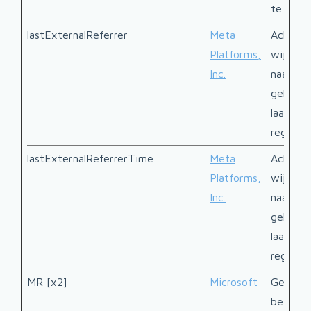
te houd
lastExternalReferrer
Meta
Achterh
Platforms,
wijze d
Inc.
naar de
gekomen
laatste
registre
lastExternalReferrerTime
Meta
Achterh
Platforms,
wijze d
Inc.
naar de
gekomen
laatste
registre
MR [x2]
Microsoft
Gebruik
bezoeke