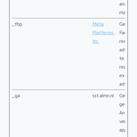
analyse
marketi
_fbp
Meta
Gebruik
Platforms,
Facebo
Inc.
reeks
adverte
te lever
realtim
externe
adverte
_ga
sst.almn.nl
Gebruik
gegeven
Analytic
verzend
apparaa