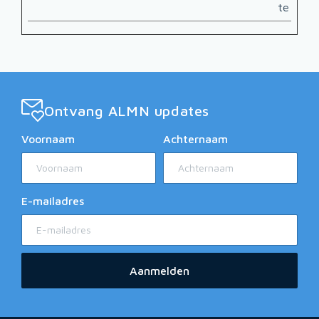
te houd
Ontvang ALMN updates
Voornaam
Achternaam
E-mailadres
Aanmelden