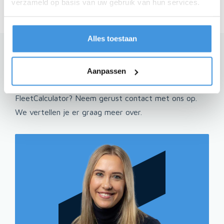
verzameld op basis van uw gebruik van hun services.
dat alles snel geregeld wordt.
Alles toestaan
Heb je nog vragen?
Aanpassen
Enthousiast geworden of heb je vragen over de
FleetCalculator? Neem gerust contact met ons op.
We vertellen je er graag meer over.