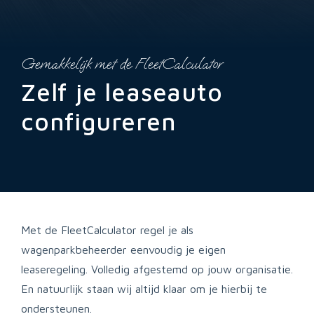
Gemakkelijk met de FleetCalculator
Zelf je leaseauto
configureren
Met de FleetCalculator regel je als
wagenparkbeheerder eenvoudig je eigen
leaseregeling. Volledig afgestemd op jouw organisatie.
En natuurlijk staan wij altijd klaar om je hierbij te
ondersteunen.