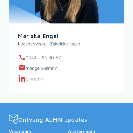
Mariska Engel
Leaseadviseur Zakelijke lease
0344 - 63 80 57
mengel@almn.nl
LinkedIn
Ontvang ALMN updates
Voornaam
Achternaam