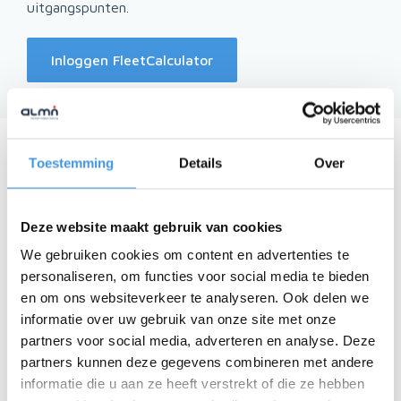
uitgangspunten.
Inloggen FleetCalculator
Inloggen en
Toestemming
Details
Over
ondersteuning
Deze website maakt gebruik van cookies
Inloggen doe je met je gebruikersnaam en
We gebruiken cookies om content en advertenties te
wachtwoord. Wachtwoord vergeten? Neem contact
personaliseren, om functies voor social media te bieden
op met je vaste contactpersoon dan wij helpen je
en om ons websiteverkeer te analyseren. Ook delen we
direct verder.
informatie over uw gebruik van onze site met onze
partners voor social media, adverteren en analyse. Deze
Is de FleetCalculator nog niet ingericht voor jouw
partners kunnen deze gegevens combineren met andere
informatie die u aan ze heeft verstrekt of die ze hebben
organisatie? Geen probleem: je contactpersoon zorgt