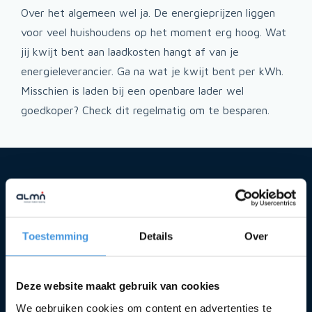
Over het algemeen wel ja. De energieprijzen liggen
voor veel huishoudens op het moment erg hoog. Wat
jij kwijt bent aan laadkosten hangt af van je
energieleverancier. Ga na wat je kwijt bent per kWh.
Misschien is laden bij een openbare lader wel
goedkoper? Check dit regelmatig om te besparen.
Kan ik een elektrische
auto leasen?
Toestemming
Details
Over
Natuurlijk! Interessante elektrische modellen hebben
we voor je uitgelicht. Wil jij een ander model dat niet
op onze site staat? Neem contact op. Voor jou maken
Deze website maakt gebruik van cookies
we een offerte op maat.
We gebruiken cookies om content en advertenties te