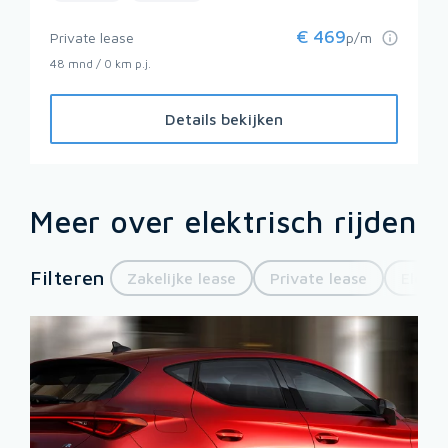
€
469
Private lease
p/m
48 mnd / 0 km p.j.
Details bekijken
Meer over elektrisch rijden
Filteren
Zakelijke lease
Private lease
Elektr