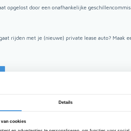
aat opgelost door een onafhankelijke geschillencommis
 gaat rijden met je (nieuwe) private lease auto? Maak 
Details
 van cookies
ent en advertenties te personaliseren, om functies voor social