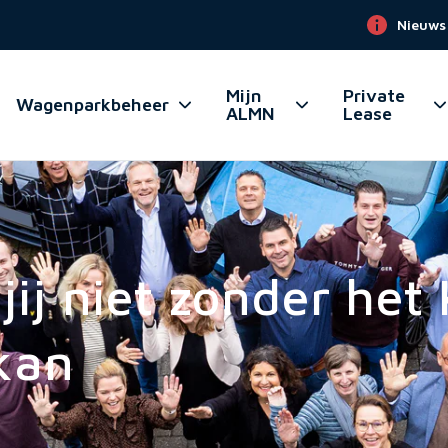
Nieuws
Mijn
Private
Wagenparkbeheer
ALMN
Lease
ij niet zonder het
kan