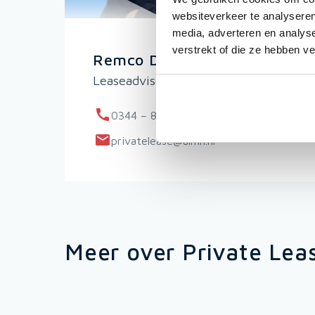
websiteverkeer te analyseren
media, adverteren en analys
verstrekt of die ze hebben v
Remco De Boer
Leaseadviseur Private Lease
0344 – 82 03 33
privatelease@almn.nl
Meer over Private Lea