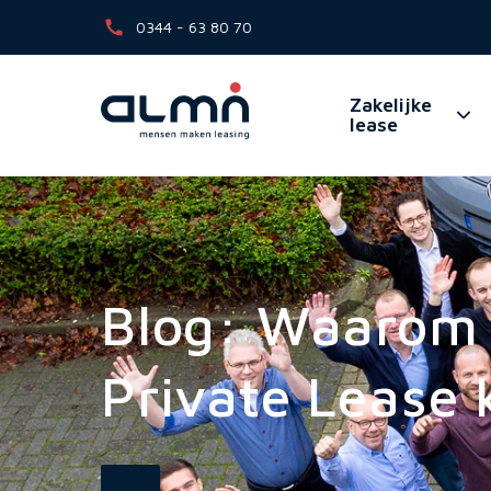
0344 - 63 80 70
Zakelijke
lease
Blog: Waarom j
Private Lease 