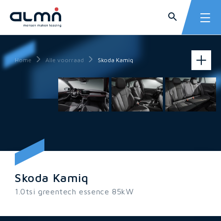
Home
Alle voorraad
Skoda Kamiq
Skoda Kamiq
1.0tsi greentech essence 85kW