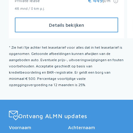
€
449
Private lease
p/m
48 mnd / 0 km p.j.
Details bekijken
* Zie het i'tje achter het leasetarief voor alles dat in het leasetarief is
opgenomen. Getoonde afbeeldingen kunnen afwijken van de
aangeboden auto. Eventuele prijs-, uitvoeringswijzigingen en fouten
voorbehouden. Acceptatie geschiedt op basis van
kredietbeoordeling en BKR-registratie. Er geldt een borg van
minimaal € 500. Percentage voortijdige vaste
opzeggingsvergoeding na 12 maanden is 25%.
Ontvang ALMN updates
Voornaam
Achternaam