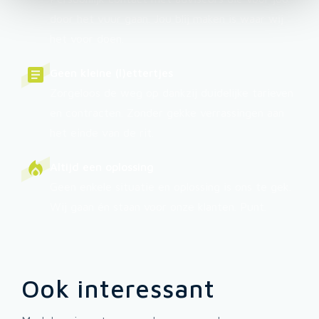
door het vuur gaan. Jou blij maken is waar wij
het voor doen.
Geen kleine (l)ettertjes
Zorgeloos de weg op dankzij duidelijke tarieven
en contracten. Zonder gekke verrassingen aan
het einde van de rit.
Altijd een oplossing
Geen enkele situatie en oplossing is ons te gek.
Wij gaan én staan voor onze klanten. Punt.
Ook interessant