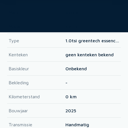
Merk
Skoda
Model
Kamiq
Type
1.0tsi greentech essence 85kW
Kenteken
geen kenteken bekend
Basiskleur
Onbekend
Bekleding
-
Kilometerstand
0 km
Bouwjaar
2025
Transmissie
Handmatig