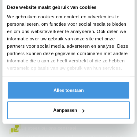
Zekerheid bij klachten
Deze website maakt gebruik van cookies
Bescherming tegen te hoge financiële lasten
We gebruiken cookies om content en advertenties te
personaliseren, om functies voor social media te bieden
en om ons websiteverkeer te analyseren. Ook delen we
informatie over uw gebruik van onze site met onze
partners voor social media, adverteren en analyse. Deze
De voordelen van ALMN
partners kunnen deze gegevens combineren met andere
informatie die u aan ze heeft verstrekt of die ze hebben
Als je eenmaal de voordelen weet van ALMN is de
verzameld op basis van uw gebruik van hun services.
keuze snel gemaakt.
Het beste leasecontract
Alles toestaan
Maatwerk afgestemd op jouw
mobiliteitsbehoefte. Het contract dat we ook
Aanpassen
zélf zouden ondertekenen.
Jij staat bij ons centraal
Persoonlijk contact met adviseurs die voor jou