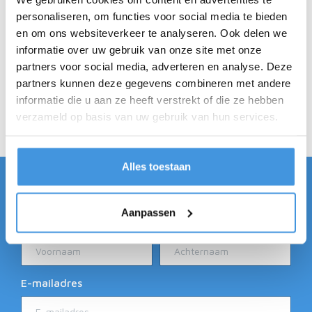
Mobiel schade melden
personaliseren, om functies voor social media te bieden
Opvragen onderhoudsgegevens
en om ons websiteverkeer te analyseren. Ook delen we
Direct contact met ALMN
informatie over uw gebruik van onze site met onze
''Wat te doen bij''
partners voor social media, adverteren en analyse. Deze
Overzicht bekeuringen
partners kunnen deze gegevens combineren met andere
informatie die u aan ze heeft verstrekt of die ze hebben
Opvoeren van kilometerstanden
verzameld op basis van uw gebruik van hun services.
Autogegevens en fiscale waarde
Alles toestaan
Ontvang ALMN updates
Aanpassen
Voornaam
Achternaam
E-mailadres